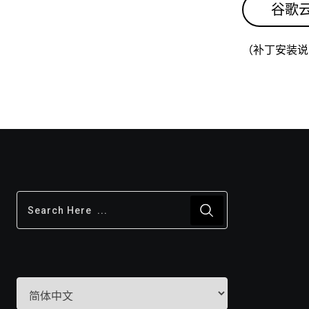
谷歌云
（补丁安装说
选
择