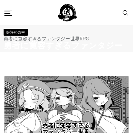
Skip
to
content
好評発売中
勇者に寛容すぎるファンタジー世界RPG
勇者に寛容すぎるファンタジー
世界RPG